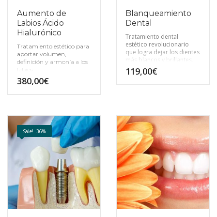
Aumento de
Blanqueamiento
Labios Ácido
Dental
Hialurónico
Tratamiento dental
estético revolucionario
Tratamiento estético para
que logra dejar los dientes
aportar volumen,
más blancos y brillantes.
definición y armonía a los
119,00
€
labios
380,00
€
Sale! -36%