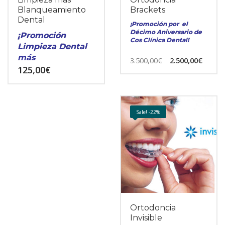
Blanqueamiento
Brackets
Dental
¡Promoción por el
Décimo Aniversario de
¡Promoción
Cos Clínica Dental!
Limpieza Dental
más
3.500,00
€
2.500,00
€
blanqueamiento!
125,00
€
Sale! -22%
Ortodoncia
Invisible