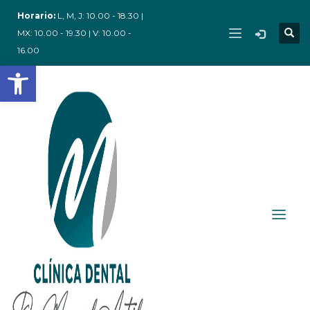
Horario:
L, M, J: 10.00 - 18.30 |
MX: 10.00 - 19.30 | V: 10.00 -
16.00
Abrir barra de herramientas