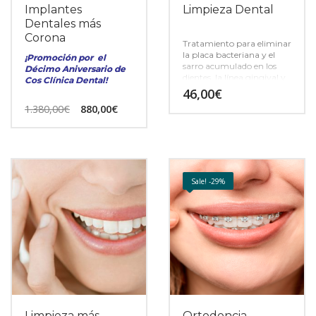
Implantes
Limpieza Dental
Dentales más
Corona
Tratamiento para eliminar
la placa bacteriana y el
¡Promoción por el
sarro acumulado en los
Décimo Aniversario de
dientes, la línea gingival y
Cos Clínica Dental!
los espacios interdentales.
46,00
€
1.380,00
€
880,00
€
Sale! -29%
Limpieza más
Ortodoncia