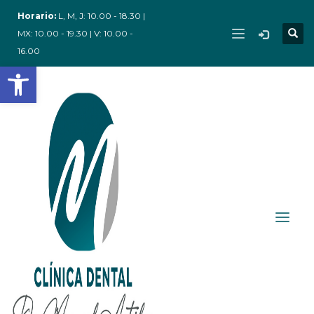
Horario:
L, M, J: 10.00 - 18.30 |
MX: 10.00 - 19.30 | V: 10.00 -
16.00
Abrir barra de herramientas